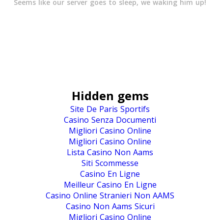
Seems like our server goes to sleep, we waking him up!
To homepage
Hidden gems
Site De Paris Sportifs
Casino Senza Documenti
Migliori Casino Online
Migliori Casino Online
Lista Casino Non Aams
Siti Scommesse
Casino En Ligne
Meilleur Casino En Ligne
Casino Online Stranieri Non AAMS
Casino Non Aams Sicuri
Migliori Casino Online