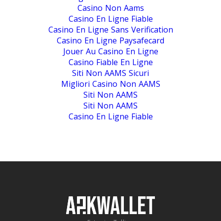
Casino Non Aams
Casino En Ligne Fiable
Casino En Ligne Sans Verification
Casino En Ligne Paysafecard
Jouer Au Casino En Ligne
Casino Fiable En Ligne
Siti Non AAMS Sicuri
Migliori Casino Non AAMS
Siti Non AAMS
Siti Non AAMS
Casino En Ligne Fiable