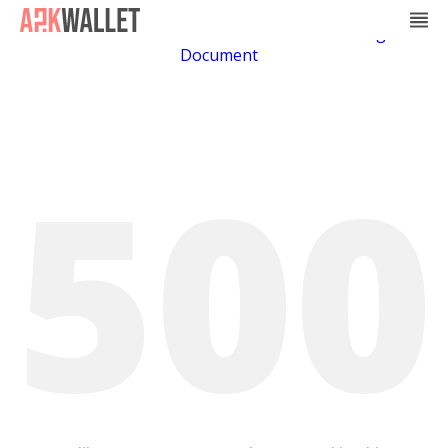
Casino Non Aams
Casino En Ligne
Bitcoin
Casino
Casino Online Non Aams
Casino En Ligne Sans
Document
500